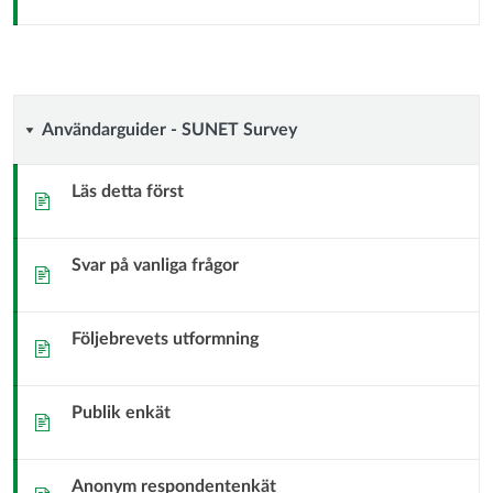
Användarguider
Användarguider - SUNET Survey
-
Läs detta först
Sida
SUNET
Svar på vanliga frågor
Survey
Sida
Följebrevets utformning
Sida
Publik enkät
Sida
Anonym respondentenkät
Sida