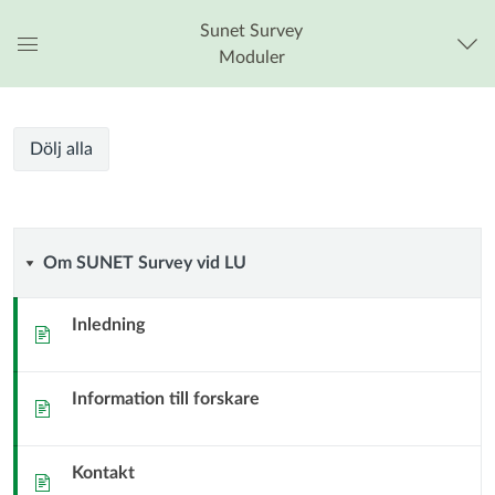
Sunet Survey
Moduler
Global
navigationsmeny
Sunet
Sunet
Kursmoduler
Dölj alla
Survey
Survey
Om
Om SUNET Survey vid LU
SUNET
Inledning
Sida
Survey
Information till forskare
vid
Sida
LU
Kontakt
Sida