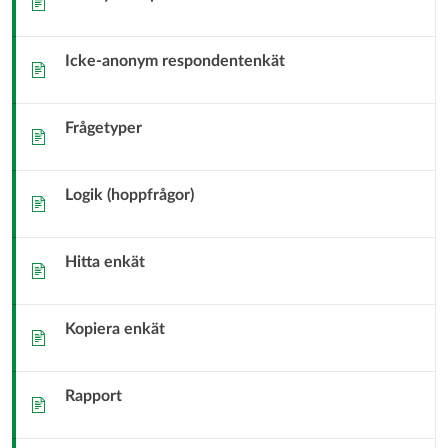
Icke-anonym respondentenkät
Sida
Frågetyper
Sida
Logik (hoppfrågor)
Sida
Hitta enkät
Sida
Kopiera enkät
Sida
Rapport
Sida