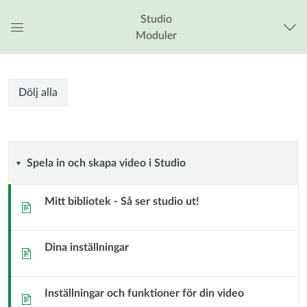
Studio
Moduler
Global
navigationsmeny
Studio
Studio
Kursmoduler
Dölj alla
-
-
kom
igång
kom
med
Spela
Spela in och skapa video i Studio
video
igång
i
in
Canvas
Mitt bibliotek - Så ser studio ut!
Sida
med
och
video
Dina inställningar
skapa
Sida
i
video
Inställningar och funktioner för din video
Canvas
Sida