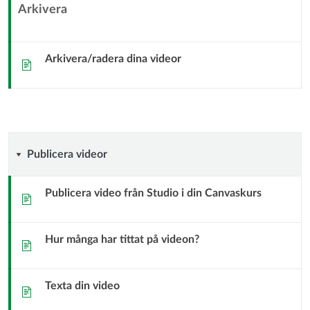
Arkivera
Underrubrik
för
kontextmodul
Arkivera/radera dina videor
Sida
Publicera
Publicera videor
videor
Publicera video från Studio i din Canvaskurs
Sida
Hur många har tittat på videon?
Sida
Texta din video
Sida