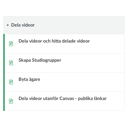
Dela
Dela videor
videor
Dela videor och hitta delade videor
Sida
Skapa Studiogrupper
Sida
Byta ägare
Sida
Dela videor utanför Canvas - publika länkar
Sida