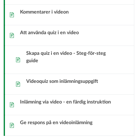
med
Kommentarer i videon
video
Sida
i
Att använda quiz i en video
Sida
Studio
Skapa quiz i en video - Steg-för-steg
Sida
guide
Videoquiz som inlämningsuppgift
Sida
Inlämning via video - en färdig instruktion
Sida
Ge respons på en videoinlämning
Sida