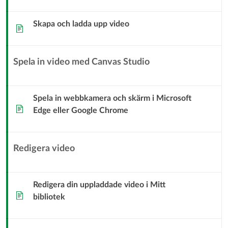
i
Studio
Skapa och ladda upp video
Sida
Spela in video med Canvas Studio
Underrubrik
för
kontextmodul
Spela in webbkamera och skärm i Microsoft
Sida
Edge eller Google Chrome
Redigera video
Underrubrik
för
kontextmodul
Redigera din uppladdade video i Mitt
Sida
bibliotek