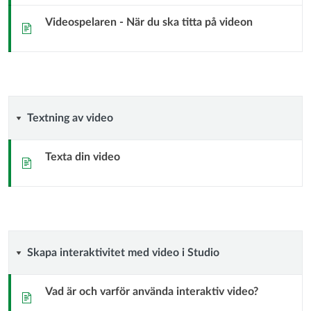
Videospelaren - När du ska titta på videon
Sida
Textning
Textning av video
av
Texta din video
Sida
video
Skapa
Skapa interaktivitet med video i Studio
interaktivitet
Vad är och varför använda interaktiv video?
Sida