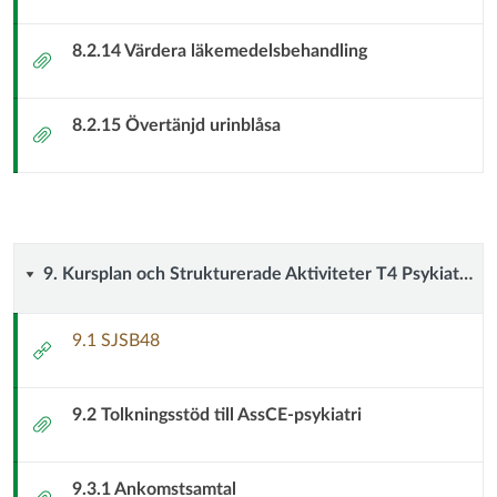
8.2.14 Värdera läkemedelsbehandling
Bilaga
8.2.15 Övertänjd urinblåsa
Bilaga
9.
9. Kursplan och Strukturerade Aktiviteter T4 Psykiatrisk vård
Kursplan
9.1 SJSB48
Extern
och
länk
9.2 Tolkningsstöd till AssCE-psykiatri
Strukturerade
Bilaga
Aktiviteter
9.3.1 Ankomstsamtal
Bilaga