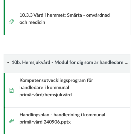
10.3.3 Vård i hemmet: Smärta - omvårdnad
Bilaga
och medicin
10b.
10b. Hemsjukvård - Modul för dig som är handledare i kommunal primärvård
Hemsjukvård
Kompetensutvecklingsprogram för
handledare i kommunal
-
Sida
primärvård/hemsjukvård
Modul
för
Handlingsplan - handledning i kommunal
Bilaga
primärvård 240906.pptx
dig