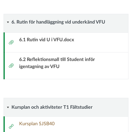
händelse
6.
6. Rutin för handläggning vid underkänd VFU
Rutin
6.1 Rutin vid U i VFU.docx
Bilaga
för
6.2 Reflektionsmall till Student inför
handläggning
Bilaga
igentagning av VFU
vid
underkänd
VFU
Kursplan
Kursplan och aktiviteter T1 Fältstudier
och
Kursplan SJSB40
Extern