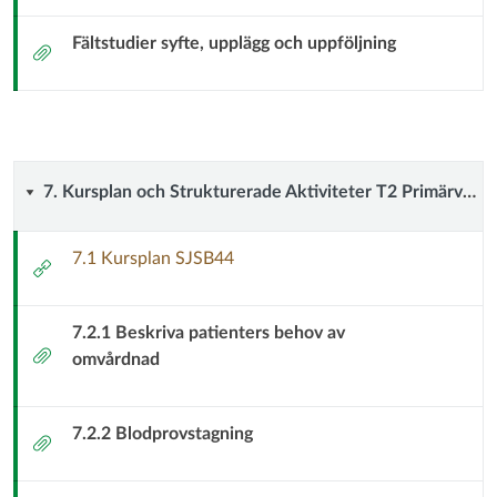
aktiviteter
länk
Fältstudier syfte, upplägg och uppföljning
T1
Bilaga
Fältstudier
7.
7. Kursplan och Strukturerade Aktiviteter T2 Primärvård
Kursplan
7.1 Kursplan SJSB44
Extern
och
länk
7.2.1 Beskriva patienters behov av
Strukturerade
Bilaga
omvårdnad
Aktiviteter
T2
7.2.2 Blodprovstagning
Bilaga
Primärvård