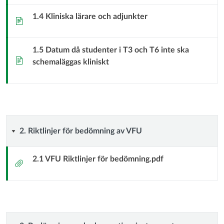
Allmän
1.4 Kliniska lärare och adjunkter
Sida
information
1.5 Datum då studenter i T3 och T6 inte ska
Sida
schemaläggas kliniskt
2.
2. Riktlinjer för bedömning av VFU
Riktlinjer
2.1 VFU Riktlinjer för bedömning.pdf
Bilaga
för
bedömning
av