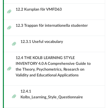
VFU-
sjukvård
12.2 Kursplan för VMFD63
Bilaga
relaterat
material
12.3 Trappan för internationella studenter
Bilaga
för
12.3.1 Useful vocabulary
Bilaga
dig
som
12.4 THE KOLB LEARNING STYLE
INVENTORY 4.0 A Comprehensive Guide to
tar
Bilaga
the Theory, Psychometrics, Research on
Validity and Educational Applications
emot
och
12.4.1
Bilaga
handleder
Kolbs_Learning_Style_Questionnaire