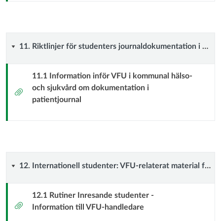
som
är
11.
11. Riktlinjer för studenters journaldokumentation i kommunal hälso-och sjukvård
handledare
Riktlinjer
i
11.1 Information inför VFU i kommunal hälso-
och sjukvård om dokumentation i
för
Bilaga
kommunal
patientjournal
studenters
primärvård
journaldokumentation
i
12.
12. Internationell studenter: VFU-relaterat material för dig som tar emot och handleder Inresestudenter
kommunal
Internationell
hälso-
12.1 Rutiner Inresande studenter -
Bilaga
Information till VFU-handledare
studenter:
och