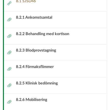
8.1 SJSD46
Extern
och
länk
8.2.1 Ankomstsamtal
Strukturerade
Bilaga
Aktiviteter
8.2.2 Behandling med kortison
Bilaga
T3
Sluten
8.2.3 Blodprovstagning
Bilaga
somatisk
8.2.4 Förmaksflimmer
Bilaga
vård
8.2.5 Klinisk bedömning
Bilaga
8.2.6 Mobilisering
Bilaga