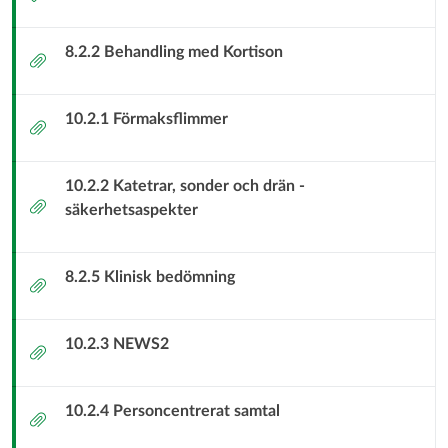
och
länk
8.2.2 Behandling med Kortison
Strukturerade
Bilaga
Aktiviteter
10.2.1 Förmaksflimmer
Bilaga
T6
Sluten
10.2.2 Katetrar, sonder och drän -
Bilaga
säkerhetsaspekter
somatisk
vård
8.2.5 Klinisk bedömning
Bilaga
samt
10.2.3 NEWS2
Bilaga
Hemsjukvård
(kommunal
10.2.4 Personcentrerat samtal
Bilaga
primärvård)