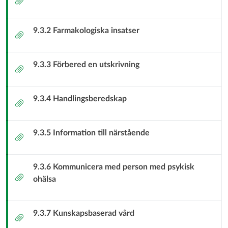
T4
Psykiatrisk
9.3.2 Farmakologiska insatser
Bilaga
vård
9.3.3 Förbered en utskrivning
Bilaga
9.3.4 Handlingsberedskap
Bilaga
9.3.5 Information till närstående
Bilaga
9.3.6 Kommunicera med person med psykisk
Bilaga
ohälsa
9.3.7 Kunskapsbaserad vård
Bilaga