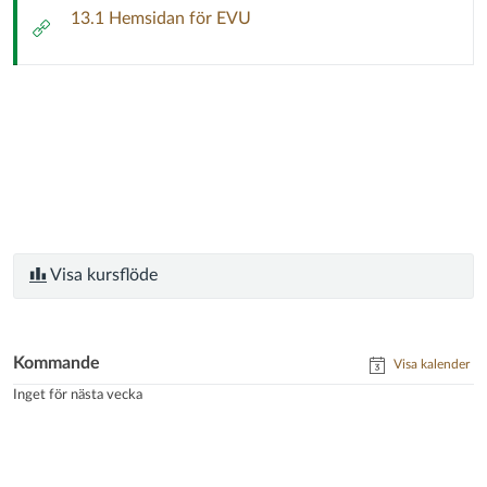
Enheten
13.1 Hemsidan för EVU
Extern
för
länk
verksamhetsförlagd
utbildning
-
EVU
Visa kursflöde
Kommande
Visa kalender
Inget för nästa vecka