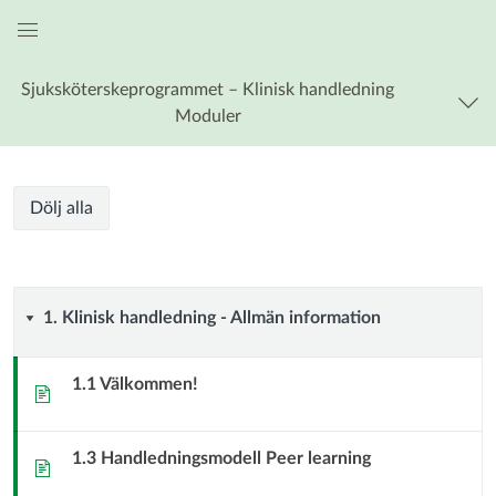
Global
navigationsmeny
Sjuksköterskeprogrammet – Klinisk handledning
Moduler
Klinisk
Klinisk
Kursmoduler
Dölj alla
handledning
handledning
vid
Sjuksköterskeprogrammet
vid
1.
1. Klinisk handledning - Allmän information
Sjuksköterskeprogrammet
Klinisk
1.1 Välkommen!
Sida
handledning
1.3 Handledningsmodell Peer learning
-
Sida