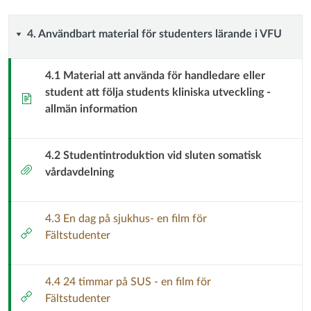
4.
4. Användbart material för studenters lärande i VFU
Användbart
4.1 Material att använda för handledare eller
student att följa students kliniska utveckling -
material
Sida
allmän information
för
studenters
4.2 Studentintroduktion vid sluten somatisk
Bilaga
vårdavdelning
lärande
i
4.3 En dag på sjukhus- en film för
Extern
Fältstudenter
VFU
länk
4.4 24 timmar på SUS - en film för
Extern
Fältstudenter
länk