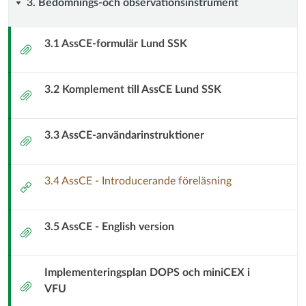
3.
3. Bedömnings-och observationsinstrument
VFU
Bedömnings-
3.1 AssCE-formulär Lund SSK
Bilaga
och
3.2 Komplement till AssCE Lund SSK
observationsinstrument
Bilaga
3.3 AssCE-användarinstruktioner
Bilaga
3.4 AssCE - Introducerande föreläsning
Extern
länk
3.5 AssCE - English version
Bilaga
Implementeringsplan DOPS och miniCEX i
Bilaga
VFU