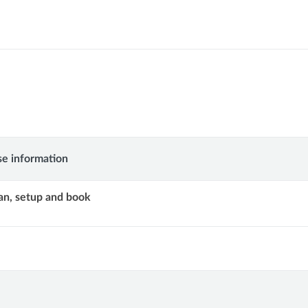
ler
se information
an, setup and book
ion