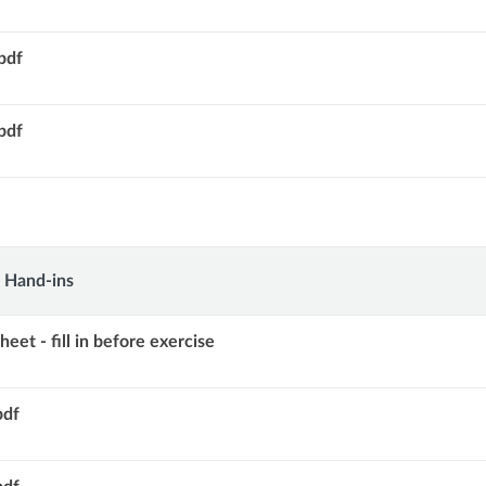
pdf
pdf
d Hand-ins
heet - fill in before exercise
pdf