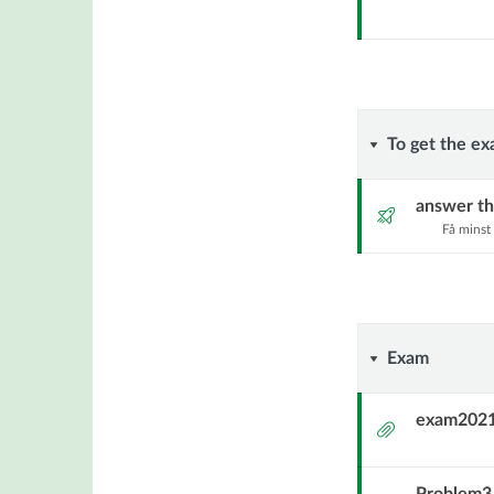
To
To get the ex
get
answer th
Quiz
Få minst
the
exam..
Exam
Exam
exam2021
Bilaga