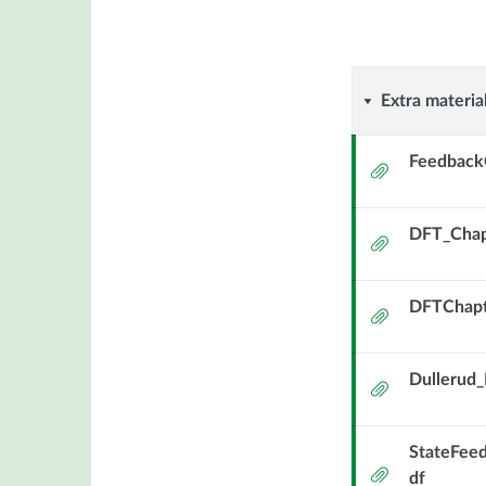
Extra
Extra materia
material
Feedback
Bilaga
DFT_Chap
Bilaga
DFTChapt
Bilaga
Dullerud_
Bilaga
StateFee
Bilaga
df