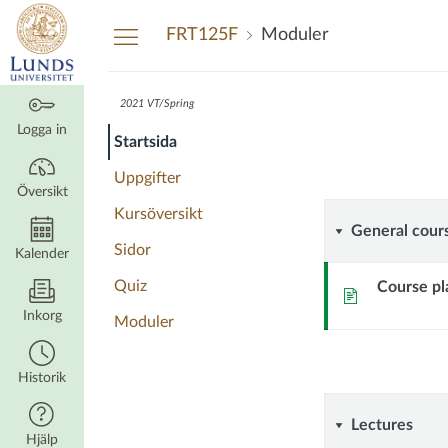
Översikt
FRT125F
Moduler
2021 VT/Spring
Robust
Robust
Kursmodu
Logga in
Startsida
Control
Control
Uppgifter
Översikt
Kursöversikt
General
General cour
Sidor
Kalender
course
Quiz
Course pl
Sida
informat
Inkorg
Moduler
Historik
Lectures
Lectures
Hjälp