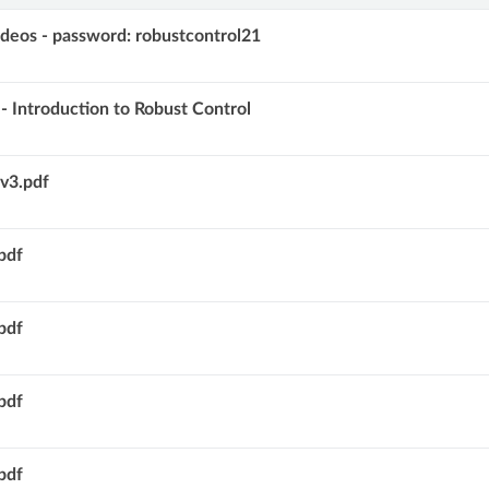
ideos - password: robustcontrol21
 - Introduction to Robust Control
v3.pdf
pdf
pdf
pdf
pdf