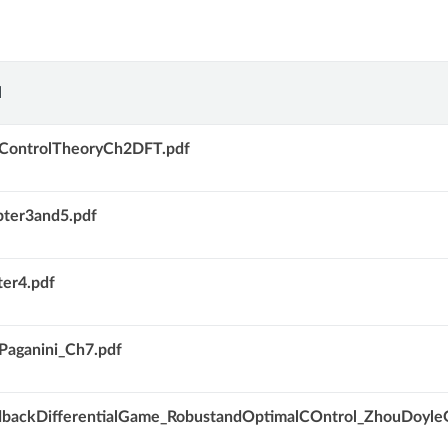
l
ControlTheoryCh2DFT.pdf
ter3and5.pdf
er4.pdf
Paganini_Ch7.pdf
dbackDifferentialGame_RobustandOptimalCOntrol_ZhouDoyleG