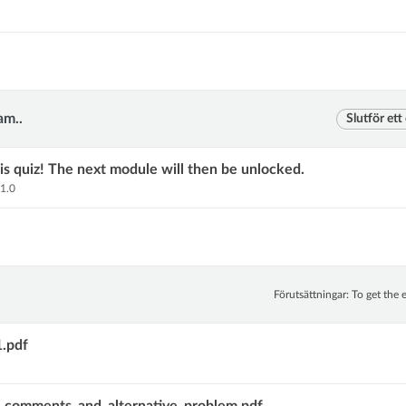
am..
Slutför ett
is quiz! The next module will then be unlocked.
Måste få minst
1.0
poäng för att bli klar med det här modulobjektet
1.0
Förutsättningar: To get the 
.pdf