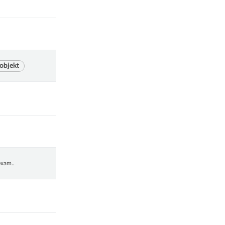
 objekt
exam..