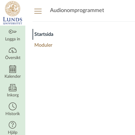
Översikt
Audionomprogrammet
Startsida
Logga in
Moduler
Översikt
Kalender
Inkorg
Historik
Hjälp