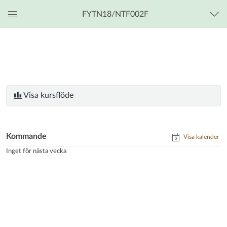
FYTN18/NTF002F
Global
navigationsmeny
Visa kursflöde
Kommande
Visa kalender
Inget för nästa vecka