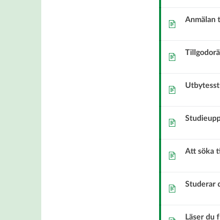
Anmälan t
Sida
Tillgodor
Sida
Utbytesst
Sida
Studieupp
Sida
Att söka t
Sida
Studerar 
Sida
Läser du 
Sida