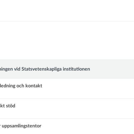
ledning
ler
nskap
gledningen
ingen vid Statsvetenskapliga institutionen
ledning och kontakt
nskapliga
kt stöd
onen
 uppsamlingstentor