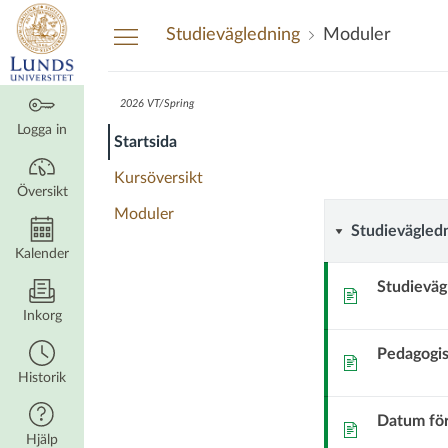
Översikt
Studievägledning
Moduler
2026 VT/Spring
Studievägledning
Studieväg
Kursmodu
Logga in
Startsida
Statsvetenskap
Statsvete
Kursöversikt
Översikt
Moduler
Studievä
Studievägledn
Kalender
vid
Studieväg
Sida
Statsvete
Inkorg
Pedagogis
instituti
Sida
Historik
Datum för
Sida
Hjälp