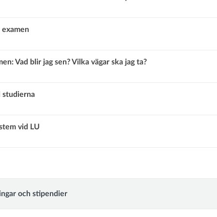
 examen
en: Vad blir jag sen? Vilka vägar ska jag ta?
 studierna
ystem vid LU
lysningar
ingar och stipendier