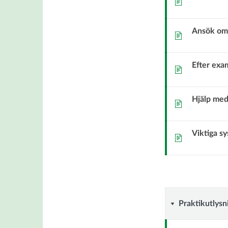
Ansök om
Sida
Efter exam
Sida
Hjälp med
Sida
Viktiga s
Sida
Praktikut
Praktikutlysn
och