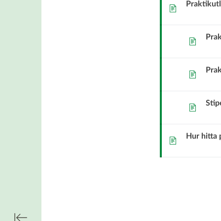
Praktikut
Sida
stipendie
Prak
Sida
Prak
Sida
Stip
Sida
Hur hitta 
Sida