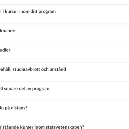
ill kurser inom ditt program
äknande
udier
ehåll, studieavbrott och anstånd
ill senare del av program
du på distans?
fristående kurser inom statsvetenskapen?