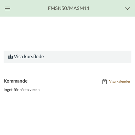
FMSN50/MASM11
Global
navigationsmeny
Visa kursflöde
Kommande
Visa kalender
Inget för nästa vecka