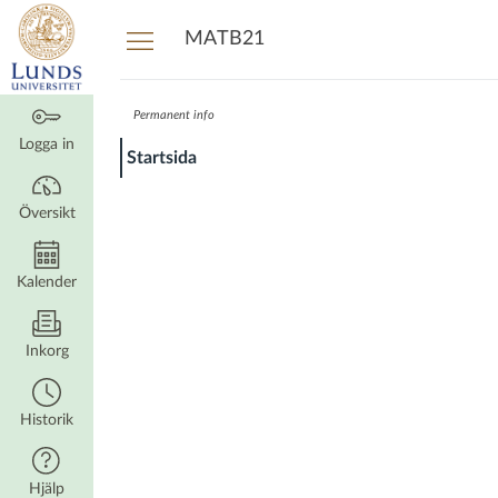
Översikt
MATB21
Permanent info
Logga in
Startsida
Översikt
Kalender
Inkorg
Historik
Hjälp