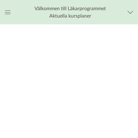
Välkommen till Läkarprogrammet
Aktuella kursplaner
Global
navigationsmeny