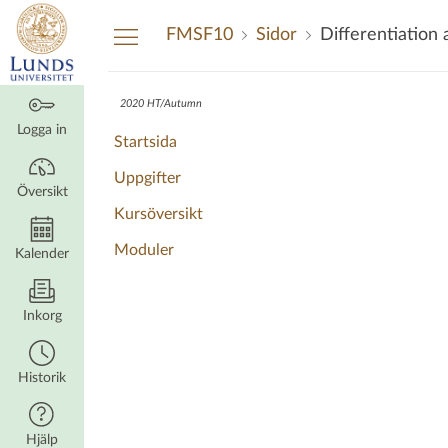
Översikt
FMSF10
Sidor
Differentiation
2020 HT/Autumn
Logga in
Startsida
Uppgifter
Översikt
Kursöversikt
Moduler
Kalender
Inkorg
Historik
Hjälp