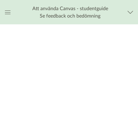
Att använda Canvas - studentguide
Se feedback och bedömning
Global
navigationsmeny