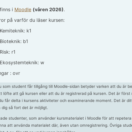
finns i
Moodle
(våren 2026)
.
or på varför du läser kursen:
Kemiteknik: k1
Bioteknik: b1
isk: r1
 Ekosystemteknik: w
gar : ovr
 som student får tillgång till Moodle-sidan betyder varken att du är be
tt löfte att gå kursen eller att du är registrerad på kursen. Det är först
du får delta i kursens aktiviteter och examinerande moment. Det är dit
 dig så fort det är möjligt.
rade studenter, som använder kursmaterialet i Moodle för att repetera 
omna att använda materialet där, även utan omregistrering. Övriga stud