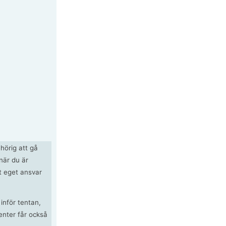
hörig att gå
 när du är
t eget ansvar
inför tentan,
enter får också