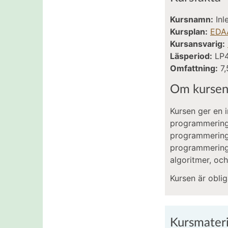
Kursnamn:
In
Kursplan:
EDA
Kursansvarig:
Läsperiod:
LP
Omfattning:
7,
Om kurse
Kursen ger en 
programmering
programmerings
programmerings
algoritmer, oc
Kursen är oblig
Kursmateri