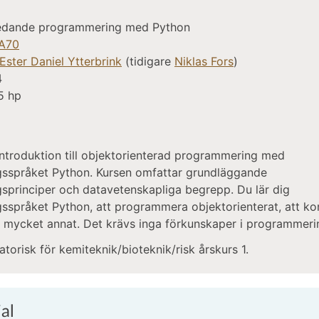
ledande programmering med Python
A70
Ester Daniel Ytterbrink
(tidigare
Niklas Fors
)
4
5 hp
n
introduktion till objektorienterad programmering med
sspråket Python. Kursen omfattar grundläggande
principer och datavetenskapliga begrepp. Du lär dig
språket Python, att programmera objektorienterat, att ko
h mycket annat. Det krävs inga förkunskaper i programmeri
atorisk för kemiteknik/bioteknik/risk årskurs 1.
al