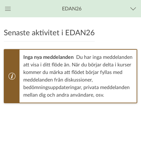
EDAN26
Global
navigationsmeny
Senaste aktivitet i EDAN26
EDAN26
-
Inga nya meddelanden
Du har inga meddelanden
Multicore
att visa i ditt flöde än. När du börjar delta i kurser
kommer du märka att flödet börjar fyllas med
Programming
information
meddelanden från diskussioner,
bedömningsuppdateringar, privata meddelanden
mellan dig och andra användare, osv.